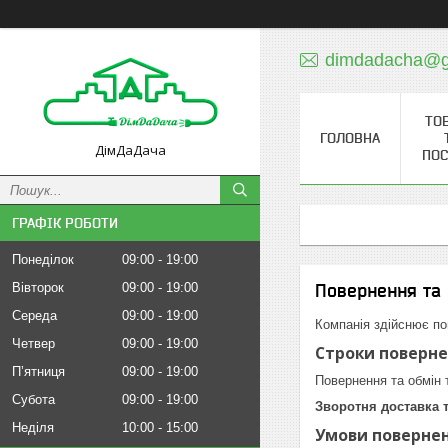
dimdadacha@g
ТО
ГОЛОВНА
ДімДаДача
ПОС
ГРАФІК РОБОТИ
Понеділок
09:00
19:00
Вівторок
09:00
19:00
Повернення та 
Середа
09:00
19:00
Компанія здійснює по
Четвер
09:00
19:00
Строки поверне
Пʼятниця
09:00
19:00
Повернення та обмін
Субота
09:00
19:00
Зворотня доставка 
Неділя
10:00
15:00
Умови повернен