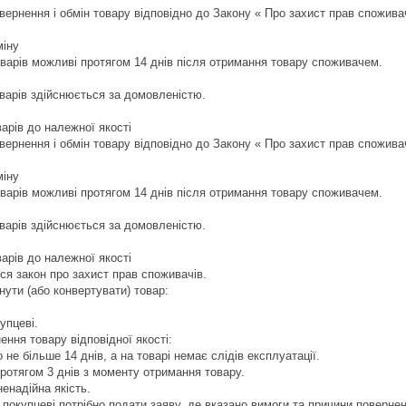
вернення і обмін товару відповідно до Закону « Про захист прав споживач
іну

оварів можливі протягом 14 днів після отримання товару споживачем.

варів здійснюється за домовленістю.

рів до належної якості

вернення і обмін товару відповідно до Закону « Про захист прав споживач
іну

оварів можливі протягом 14 днів після отримання товару споживачем.

варів здійснюється за домовленістю.

рів до належної якості

я закон про захист прав споживачів. 

ути (або конвертувати) товар:

пцеві.

ення товару відповідної якості:

 не більше 14 днів, а на товарі немає слідів експлуатації.

ротягом 3 днів з моменту отримання товару.

ненадійна якість.

покупцеві потрібно подати заяву, де вказано вимоги та причини поверненн