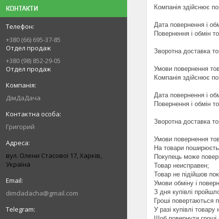
Компанія здійснює по
КОНТАКТИ
Дата повернення і обм
Повернення і обмін т
+380 (66) 695-37-85
Отдел продаж
Зворотна доставка то
+380 (98) 852-29-05
Отдел продаж
Умови повернення това
Компанія здійснює по
Дата повернення і обм
ДімДаДача
Повернення і обмін т
Зворотна доставка то
Григорий
Умови повернення това
На товари поширюєтьс
вул. Олени Стасової 17, Харків,
Покупець може поверн
Україна
Товар неисправен;

Товар не підійшов поку
Умови обміну і поверн
З дня купівлі пройшло
dimdadacha@gmail.com
Гроші повертаються п
У разі купівлі товару 
Щоб повернути гроші, 