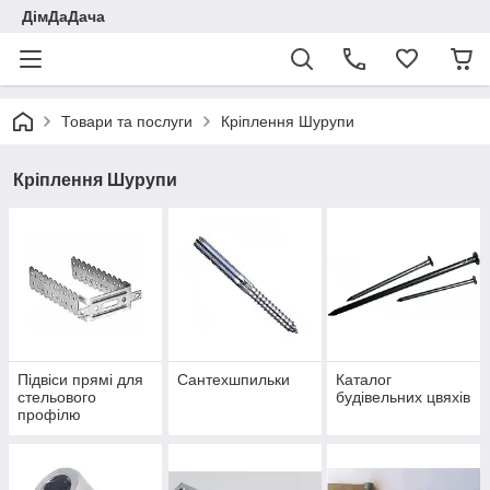
ДімДаДача
Товари та послуги
Кріплення Шурупи
Кріплення Шурупи
Підвіси прямі для
Сантехшпильки
Каталог
стельового
будівельних цвяхів
профілю