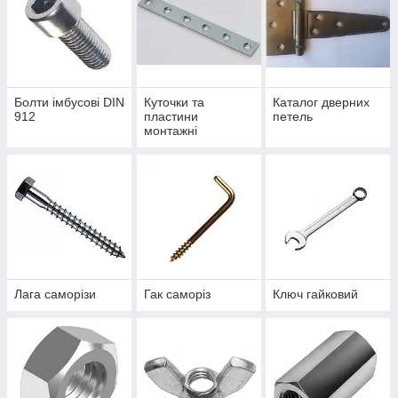
Болти імбусові DIN
Куточки та
Каталог дверних
912
пластини
петель
монтажні
Лага саморізи
Гак саморіз
Ключ гайковий