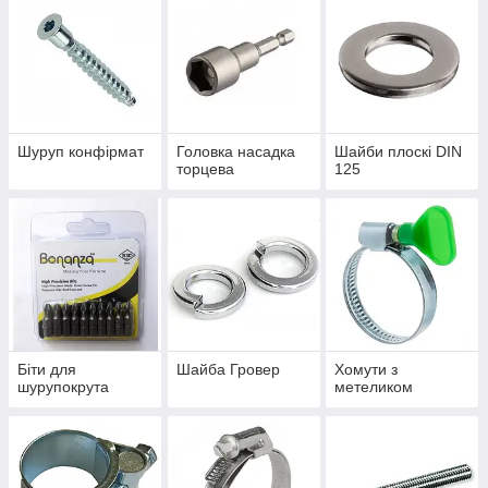
Шуруп конфірмат
Головка насадка
Шайби плоскі DIN
торцева
125
Біти для
Шайба Гровер
Хомути з
шурупокрута
метеликом