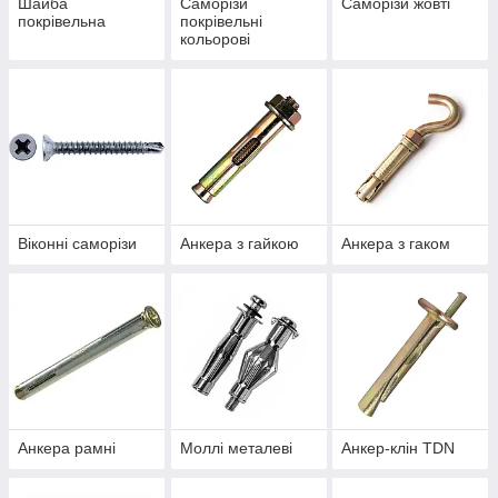
Шайба
Саморізи
Саморізи жовті
покрівельна
покрівельні
кольорові
Віконні саморізи
Анкера з гайкою
Анкера з гаком
Анкера рамні
Моллі металеві
Анкер-клін TDN