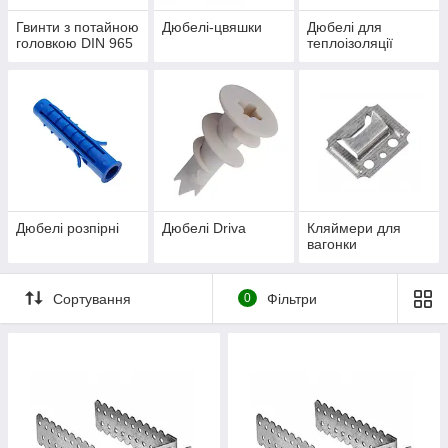
Гвинти з потайною
Дюбелі-цвяшки
Дюбелі для
головкою DIN 965
теплоізоляції
Дюбелі розпірні
Дюбелі Driva
Кляймери для
вагонки
Сортування
0
Фільтри