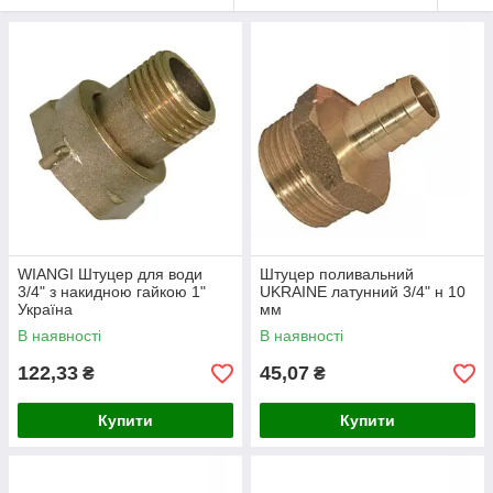
WIANGI Штуцер для води
Штуцер поливальний
3/4" з накидною гайкою 1"
UKRAINE латунний 3/4" н 10
Україна
мм
В наявності
В наявності
122,33
45,07
₴
₴
Купити
Купити