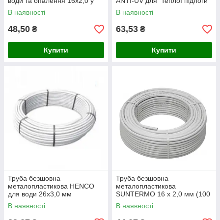
води та опалення 16х2,0 у
ANTI-UV для "теплої підлоги"
картоні.
16 х 2,0 мм сіра
В наявності
В наявності
48,50
63,53
₴
₴
Купити
Купити
Труба безшовна
Труба безшовна
металопластикова HENCO
металопластикова
для води 26x3,0 мм
SUNTERMO 16 х 2,0 мм (100
м)
В наявності
В наявності