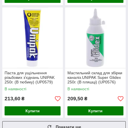
Паста для ущільнення
Мастильний склад для збірки
різьбових з'єднань UNIPAK
каналіз.UNIPAK Super Glidex
250г. (В тюбику) (UP0579)
250г. (В пляшці) (UP0576)
В наявності
В наявності
213,60
209,50
₴
₴
Купити
Купити
Показати ще