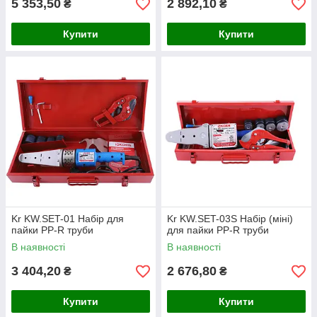
5 353,50
2 892,10
₴
₴
Купити
Купити
Kr KW.SET-01 Набір для
Kr KW.SET-03S Набір (міні)
пайки PP-R труби
для пайки PP-R труби
В наявності
В наявності
3 404,20
2 676,80
₴
₴
Купити
Купити