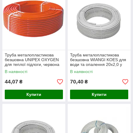
Труба металопластикова
Труба металопластикова
безшовна UNIPEX OXYGEN
безшовна WIANGI KOES для
для теплої підлоги, червона
води та опалення 20х2,0 у
16х2,0 мм
картоні.
В наявності
В наявності
44,07
70,40
₴
₴
Купити
Купити